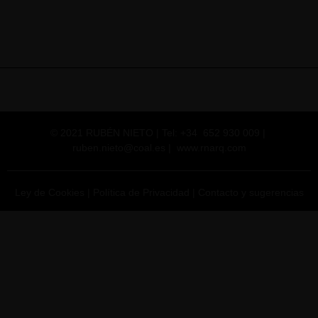
© 2021 RUBÉN NIETO | Tel: +34 652 930 009 |
ruben.nieto@coal.es
|
www.rnarq.com
Ley de Cookies
|
Política de Privacidad
|
Contacto y sugerencias