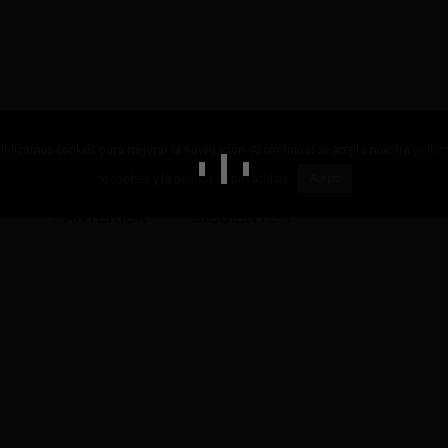
Utilizamos cookies para mejorar la navegación. Al continuar se acepta nuestra
polític
de cookies
y la
política de privacidad
.
Acepto
ANTERIOR
SIGUIENTE