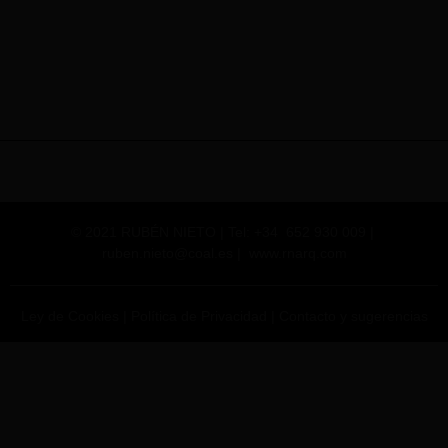
© 2021 RUBÉN NIETO | Tel: +34 652 930 009 |
ruben.nieto@coal.es
|
www.rnarq.com
Ley de Cookies
|
Política de Privacidad
|
Contacto y sugerencias