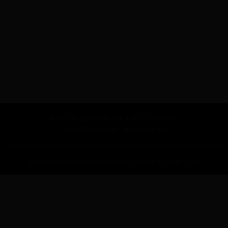
© 2021 RUBÉN NIETO | Tel: +34 652 930 009 |
ruben.nieto@coal.es
|
www.rnarq.com
Ley de Cookies
|
Política de Privacidad
|
Contacto y sugerencias